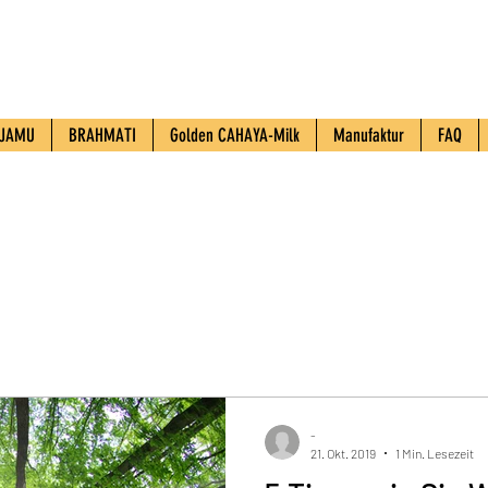
JAMU
BRAHMATI
Golden CAHAYA-Milk
Manufaktur
FAQ
-
21. Okt. 2019
1 Min. Lesezeit