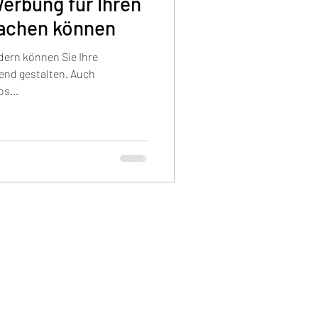
Werbung für Ihren
achen können
ldern können Sie Ihre
end gestalten. Auch
s...