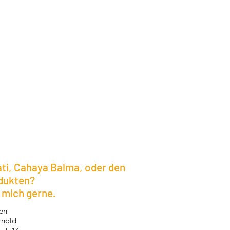
ti, Cahaya Balma, oder den
dukten
?
 mich gerne.
hen
rnold