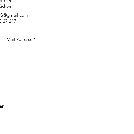
eck 14
ücken
UG@gmail.com
75 27 217
en