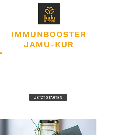
IMMUNBOOSTER
JAMU-KUR
STÄRKE DEIN
IMMUNSYSTEM
5 TAGE INTENSIV-
JAMU-KUR
JETZT STARTEN