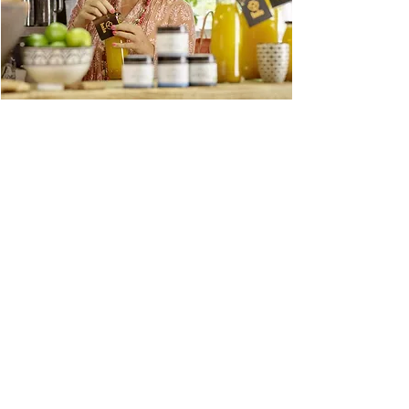
STÄRKE DEIN
IMMUNSYSTEM
Die Kombination aus Jamu Kunyit Asam und
dem Bubuk Herbal Brahmati ist einzigartig. Es
gibt keinen besseren Immunboost!
Ingwer, Kurkuma und Ashitaba wirken
antiviral, antibakteriell, können das
Immunsystem stärken, Schmerzen lindern, den
Stoffwechsel anregen und die Durchblutung
fördern.
Kurkuma ist zudem reich an Antioxidantien.
Es kann Leber und Nieren
reinigen. Antioxidantien wirken außerdem
gegen freie Radikale. Frühes Altern und
degenerative Krankheiten können dadurch