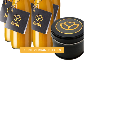
KEINE VERSANDKOSTEN
5 -TAGE-
IMMUNBOOSTER KUR
Zur Grundimmunsierung Shots von 100
ml pro Tag. Jamu Kunyit Asam kann
übrigens in dieser Dosis auch von
Kindern getrunken werden. Diese mögen
den Jamu sehr gerne warm mit etwas