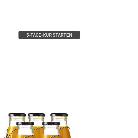
beide sind gluten-, soja- und laktosefrei,
ohne zugesetzten Zucker.
Ich verwende nur Zutaten in allerbester Bio-
Qualität!
5-TAGE-KUR STARTEN
100% HAND MADE
NEU
'no sugar'
Ohne
Jaggery