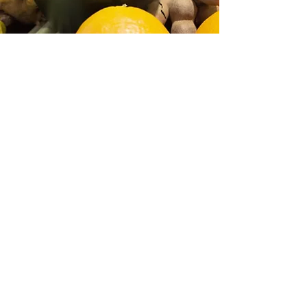
100 % NATÜRLICHER
IMMUNBOOSTER
Für die Indonesier ist Jamu Kunyit Asam das
„Elixier des Lebens“.
Jamu kann Wunden schneller heilen lassen,
den Magen reinigen und enthält viele
Vitamine und Mineralien, die das
Immunsystem stärken.
In Kombination mit dem Wirkstoff Ashitaba
aus dem wohltuenden Tee Bubuk Herbal
Brahmati, ist es gerade in dieser
anspruchsvollen Zeit die beste Waffe gegen
Viren und Bakterien.
Jamu Kunyit Asam und Bubuk Herbal
Brahmati sind vegan, enthalten keine
Konservierungs- und Ergänzungsmittel,